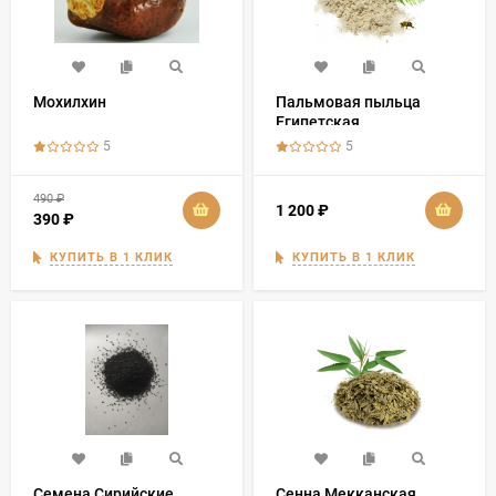
Мохилхин
Пальмовая пыльца
Египетская
5
5
490
₽
1 200
₽
390
₽
КУПИТЬ В 1 КЛИК
КУПИТЬ В 1 КЛИК
Семена Сирийские
Сенна Мекканская