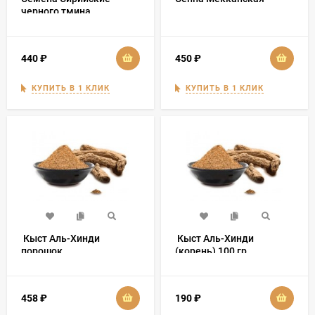
черного тмина
440
₽
450
₽
КУПИТЬ В 1 КЛИК
КУПИТЬ В 1 КЛИК
​ Кыст Аль-Хинди
​ Кыст Аль-Хинди
порошок
(корень) 100 гр
458
₽
190
₽