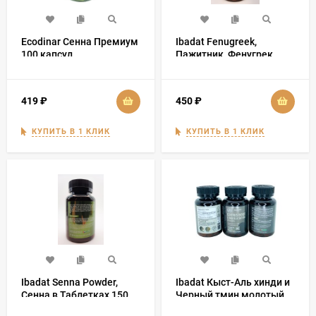
Ecodinar Сенна Премиум
Ibadat Fenugreek,
100 капсул
Пажитник, Фенугрек
419
₽
450
₽
КУПИТЬ В 1 КЛИК
КУПИТЬ В 1 КЛИК
Ibadat Senna Powder,
Ibadat Кыст-Аль хинди и
Сенна в Таблетках 150
Черный тмин молотый
шт
150 таблеток