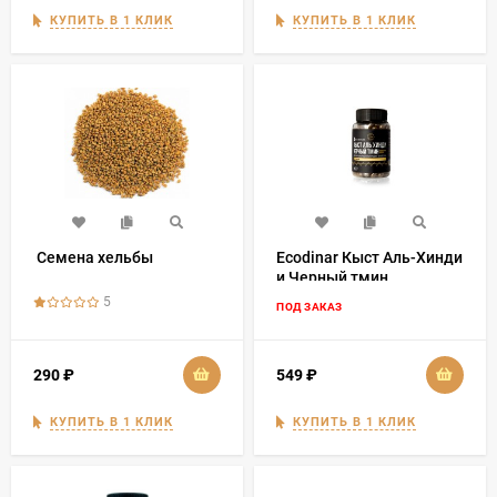
КУПИТЬ В 1 КЛИК
КУПИТЬ В 1 КЛИК
​ Семена хельбы
Ecodinar Кыст Аль-Хинди
и Черный тмин
Эфиопские Премиум 100
5
ПОД ЗАКАЗ
капсул
290
₽
549
₽
КУПИТЬ В 1 КЛИК
КУПИТЬ В 1 КЛИК