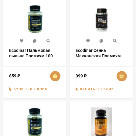
Ecodinar Пальмовая
Ecodinar Сенна
пыльца Премиум 100
Мекканская Премиум
капсул
100 капсул
859
₽
399
₽
КУПИТЬ В 1 КЛИК
КУПИТЬ В 1 КЛИК