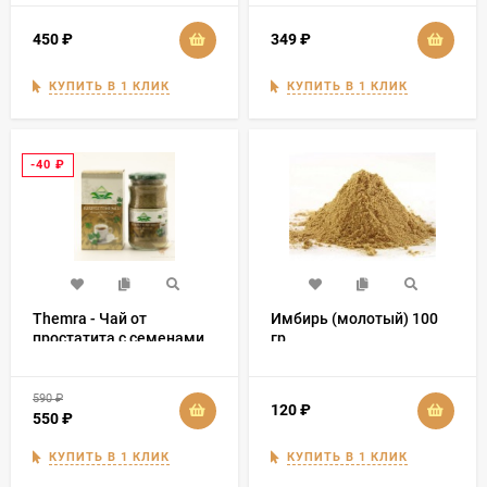
450
₽
349
₽
КУПИТЬ В 1 КЛИК
КУПИТЬ В 1 КЛИК
-40
₽
Themra - Чай от
Имбирь (молотый) 100
простатита с семенами
гр
сельдерея Kereviz
Tohumlu 130 гр
590
₽
120
₽
550
₽
КУПИТЬ В 1 КЛИК
КУПИТЬ В 1 КЛИК