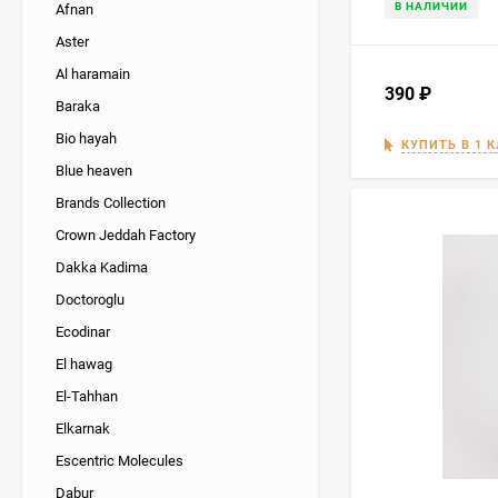
В НАЛИЧИИ
Afnan
Aster
Al haramain
390
₽
Baraka
Bio hayah
КУПИТЬ В 1 
Blue heaven
Brands Collection
Crown Jeddah Factory
Dakka Kadima
Doctoroglu
Ecodinar
El hawag
El-Tahhan
Elkarnak
Escentric Molecules
Dabur