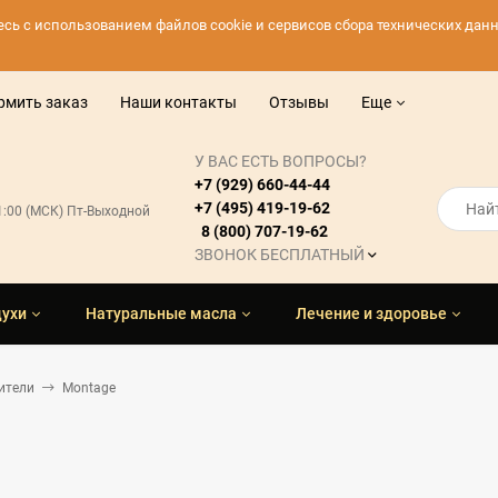
тесь с использованием файлов cookie и сервисов сбора технических да
рмить заказ
Наши контакты
Отзывы
Еще
У ВАС ЕСТЬ ВОПРОСЫ?
+7 (929) 660-44-44
+7 (495) 419-19-62
21:00 (МСК) Пт-Выходной
8 (800) 707-19-62
ЗВОНОК БЕСПЛАТНЫЙ
духи
Натуральные масла
Лечение и здоровье
ители
Montage