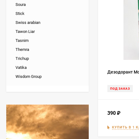
Soura
Stick
Swiss arabian
Tawon Liar
Tasnim
Themra
Trichup
Vatika
Дезодорант Mon
Wisdom Group
ПОД ЗАКАЗ
390
₽
КУПИТЬ В 1 