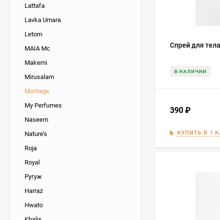
Lattafa
Lavka Umara
Letom
Спрей для тела
MAIA Mc
Makemi
В НАЛИЧИИ
Mirusalam
Montage
My Perfumes
390
₽
Naseem
КУПИТЬ В 1 
Nature’s
Roja
Royal
Ругуж
Harraz
Hwato
Khalis