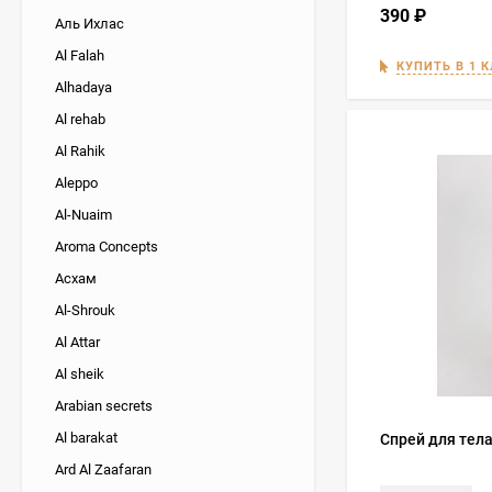
390
₽
Аль Ихлас
Al Falah
КУПИТЬ В 1 
Alhadaya
Al rehab
Al Rahik
Aleppo
Al-Nuaim
Aroma Concepts
Асхам
Al-Shrouk
Al Attar
Al sheik
Arabian secrets
Al barakat
Спрей для тела
Ard Al Zaafaran