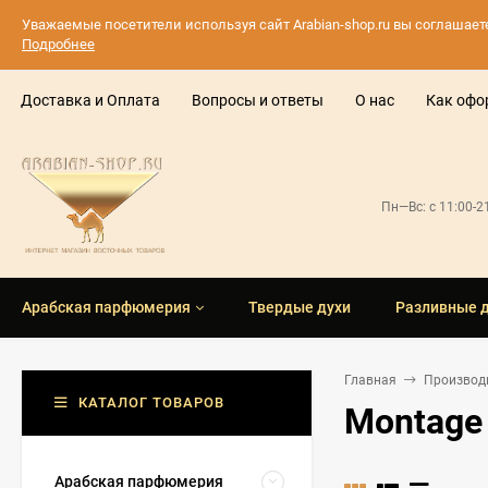
Уважаемые посетители используя сайт Arabian-shop.ru вы соглашае
Подробнее
Доставка и Оплата
Вопросы и ответы
О нас
Как офо
Пн—Вс: с 11:00-
Арабская парфюмерия
Твердые духи
Разливные 
Главная
Производ
КАТАЛОГ ТОВАРОВ
Montage
Арабская парфюмерия