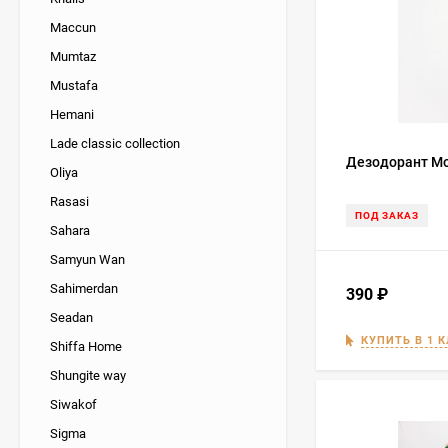
Maccun
Mumtaz
Mustafa
Hemani
Lade classic collection
Дезодорант Mon
Oliya
Rasasi
ПОД ЗАКАЗ
Sahara
Samyun Wan
Sahimerdan
390
₽
Seadan
КУПИТЬ В 1 
Shiffa Home
Shungite way
Siwakof
Sigma