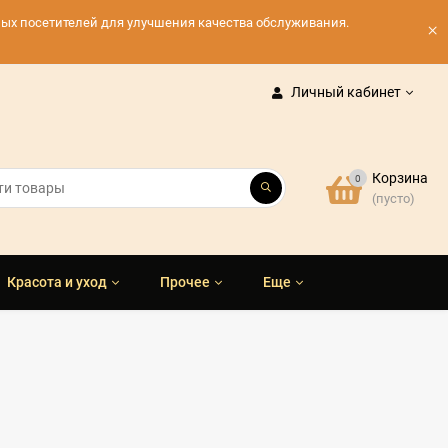
нных посетителей для улучшения качества обслуживания.
×
Личный кабинет
Корзина
0
(пусто)
Красота и уход
Прочее
Еще