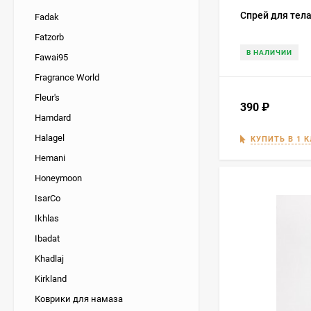
Спрей для тела
Fadak
Fatzorb
В НАЛИЧИИ
Fawai95
Fragrance World
Fleur's
390
₽
Hamdard
Halagel
КУПИТЬ В 1 
Hemani
Honeymoon
IsarCo
Ikhlas
Ibadat
Khadlaj
Kirkland
Коврики для намаза