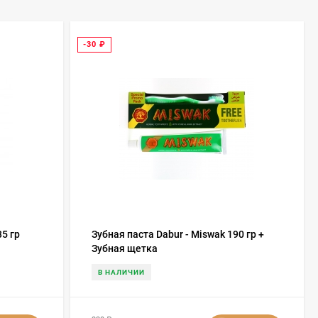
-30
₽
35 гр
Зубная паста Dabur - Miswak 190 гр +
Зубная щетка
В НАЛИЧИИ