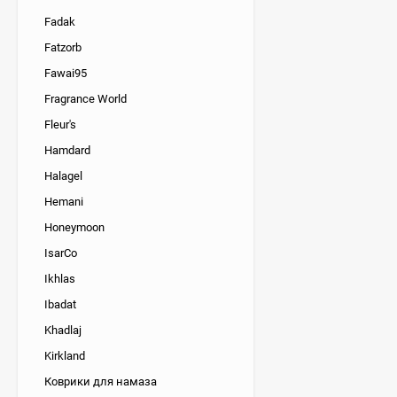
Fadak
Fatzorb
Fawai95
Fragrance World
Fleur's
Hamdard
Halagel
Hemani
Honeymoon
IsarCo
Ikhlas
Ibadat
Khadlaj
Kirkland
Коврики для намаза