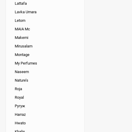
Lattafa
Lavka Umara
Letom
MAIA Mc
Makemi
Mirusalam
Montage
My Perfumes
Naseem
Nature’s
Roja
Royal
Ругуж
Harraz
Hwato
Khalis