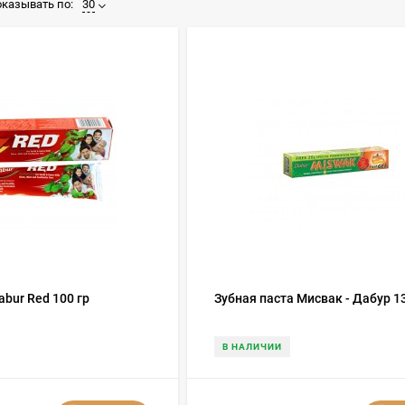
казывать по:
30
abur Red 100 гр
Зубная паста Мисвак - Дабур 1
В НАЛИЧИИ