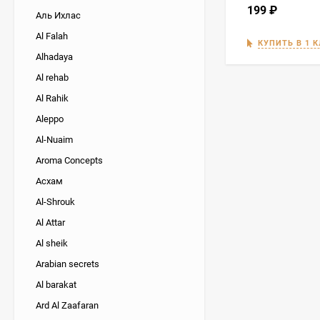
199
₽
Аль Ихлас
Al Falah
КУПИТЬ В 1 
Alhadaya
Al rehab
Al Rahik
Aleppo
Al-Nuaim
Aroma Concepts
Асхам
Al-Shrouk
Al Attar
Al sheik
Arabian secrets
Al barakat
Ard Al Zaafaran