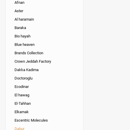
Afnan
Aster
Al haramain
Baraka
Bio hayah
Blue heaven
Brands Collection
Crown Jeddah Factory
Dakka Kadima
Doctoroglu
Ecodinar
El hawag
El-Tahhan
Elkarnak
Escentric Molecules
Dabur