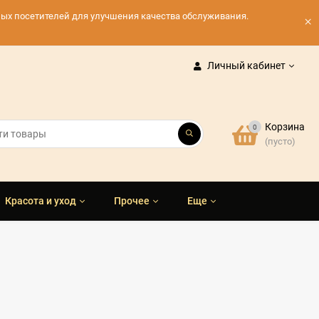
нных посетителей для улучшения качества обслуживания.
×
Личный кабинет
Корзина
0
(пусто)
Красота и уход
Прочее
Еще