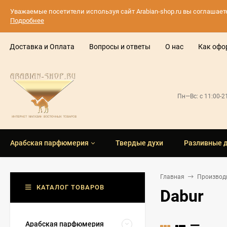
Уважаемые посетители используя сайт Arabian-shop.ru вы соглашае
Подробнее
Доставка и Оплата
Вопросы и ответы
О нас
Как офо
Пн—Вс: с 11:00-
Арабская парфюмерия
Твердые духи
Разливные 
Главная
Производ
КАТАЛОГ ТОВАРОВ
Dabur
Арабская парфюмерия