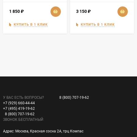
1 850
₽
3 150
₽
КУПИТЬ В 1 КЛИК
КУПИТЬ В 1 КЛИК
У ВАС ЕСТЬ ВОПРОСЫ?
8 (800) 707-19-62
+7 (929) 660-44-44
+7 (495) 419-19-62
8 (800) 707-19-62
ЗВОНОК БЕСПЛАТНЫЙ
Адрес: Москва, Красная сосна 2А, трц Компас