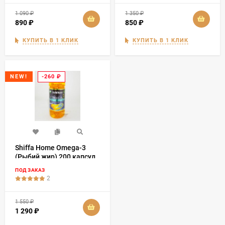
1 090
₽
1 350
₽
890
₽
850
₽
КУПИТЬ В 1 КЛИК
КУПИТЬ В 1 КЛИК
-260
₽
NEW!
Shiffa Home Omega-3
(Рыбий жир) 200 капсул
ПОД ЗАКАЗ
2
1 550
₽
1 290
₽