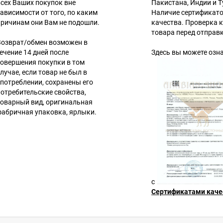
всех Ваших покупок вне
Пакистана, Индии и Т
ависимости от того, по каким
Наличие сертификат
причинам они Вам не подошли.
качества. Проверка 
товара перед отправ
Возврат/обмен возможен в
ечение 14 дней после
Здесь вы можете озн
совершения покупки в том
лучае, если товар не был в
употреблении, сохранены его
потребительские свойства,
товарный вид, оригинальная
фабричная упаковка, ярлыки.
с
Сертификатами каче