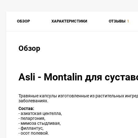
ОБЗОР
ХАРАКТЕРИСТИКИ
ОТЗЫВЫ
1
Обзор
Asli - Montalin для сустав
Травяные капсулы изготовленные из растительных ингред
заболеваниях.
Состав:
-
азиатская центелла,
- пеларгония,
- мимоза стыдливая,
- филлантус,
- осот полевой.