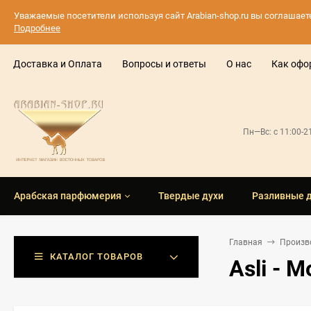
Уважаемые посетители используя сайт Arabian-shop.ru вы соглашае
Подробнее
Доставка и Оплата
Вопросы и ответы
О нас
Как офо
Пн—Вс: с 11:00-
Арабская парфюмерия
Твердые духи
Разливные 
Главная
Произв
КАТАЛОГ ТОВАРОВ
Asli - 