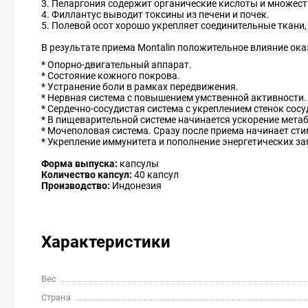
3. Пеларгония содержит органические кислоты и множес
4. Филлантус выводит токсины из печени и почек.
5. Полевой осот хорошо укрепляет соединительные ткани
В результате приема Montalin положительное влияние ока
* Опорно-двигательный аппарат.
* Состояние кожного покрова.
* Устранение боли в рамках передвижения.
* Нервная система с повышением умственной активности.
* Сердечно-сосудистая система с укреплением стенок сос
* В пищеварительной системе начинается ускорение мет
* Мочеполовая система. Сразу после приема начинает сти
* Укрепление иммунитета и пополнение энергетических за
Форма выпуска:
капсулы
Количество капсул:
40 капсул
Производство:
Индонезия
Характеристики
Вес
Страна