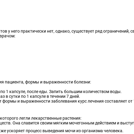
ов у него практически нет, однако, существует ряд ограничений, с
врачом:
ния пациента, формы и выраженности болезни:
 по 1 капсуле, после еды. Запить большим количеством воды.
 в сутки по 1 капсуле в течении 7 дней.
т формы и выраженности заболевания курс лечения составляет от 
 которого легли лекарственные растения:
ществ. Она славится своим мягким мочегонным действием и выступа
кже ускоряет процесс выведения мочи из организма человека.