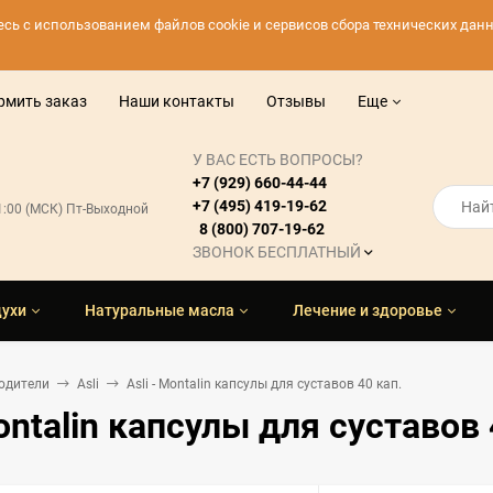
тесь с использованием файлов cookie и сервисов сбора технических да
рмить заказ
Наши контакты
Отзывы
Еще
У ВАС ЕСТЬ ВОПРОСЫ?
+7 (929) 660-44-44
+7 (495) 419-19-62
21:00 (МСК) Пт-Выходной
8 (800) 707-19-62
ЗВОНОК БЕСПЛАТНЫЙ
духи
Натуральные масла
Лечение и здоровье
одители
Asli
Asli - Montalin капсулы для суставов 40 кап.
Montalin капсулы для суставов 