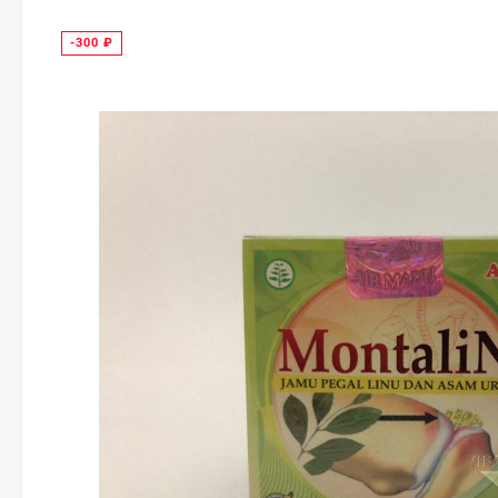
-300
₽