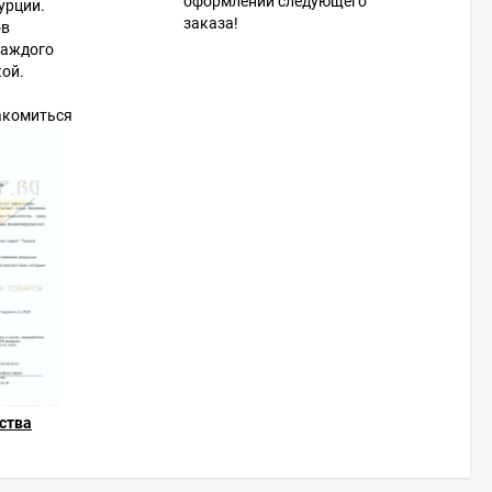
оформлении следующего
урции.
заказа!
ов
каждого
кой.
акомиться
ства