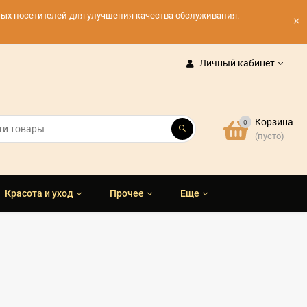
нных посетителей для улучшения качества обслуживания.
×
Личный кабинет
Корзина
0
(пусто)
Красота и уход
Прочее
Еще