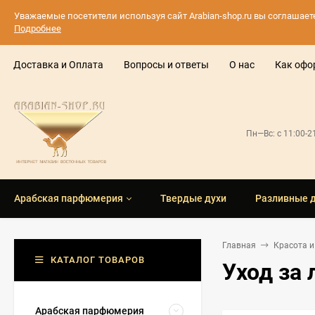
Уважаемые посетители используя сайт Arabian-shop.ru вы соглашае
Подробнее
Доставка и Оплата
Вопросы и ответы
О нас
Как офо
Пн—Вс: с 11:00-
Арабская парфюмерия
Твердые духи
Разливные 
Главная
Красота и
КАТАЛОГ ТОВАРОВ
Уход за
Арабская парфюмерия