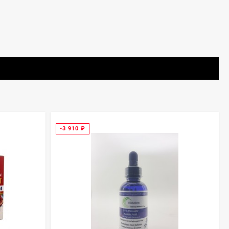
-3 910
₽