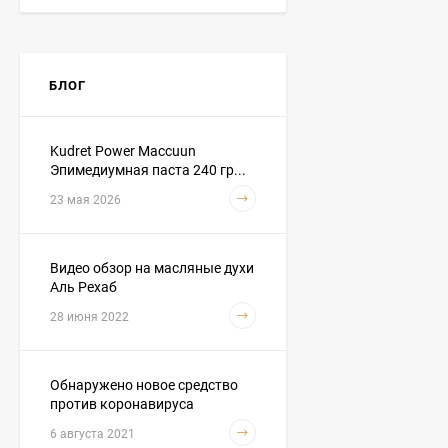
Baraka (Барака) - Масло
черного тмина
«Эфиопские семена
БЛОГ
4 490
₽
Premium» 500 мл
3 890
₽
Kudret Power Maccuun
Эпимедиумная паста 240 гр...
Hemani - Масло черного
23 мая 2026
тмина 1 литр
3 590
₽
3 290
₽
Видео обзор на масляные духи
Аль Рехаб
28 июня 2022
Hemani - Масло Усьмы
(Руккола, Гаргира,
Taramira Oil) 30 мл
290
₽
249
₽
Обнаружено новое средство
против коронавируса
6 августа 2021