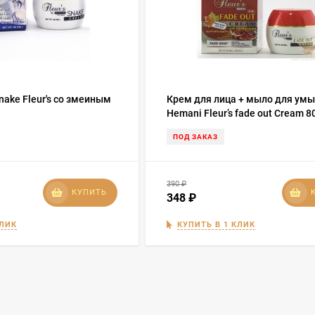
ake Fleur's со змеиным
Крем для лица + мыло для ум
Hemani Fleur’s fade out Cream 8
ПОД ЗАКАЗ
390
₽
КУПИТЬ
348
₽
КЛИК
КУПИТЬ В 1 КЛИК