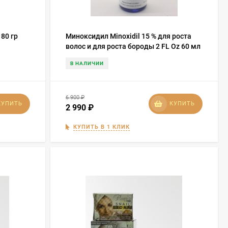
 80 гр
Миноксидил Minoxidil 15 % для роста
волос и для роста бороды 2 FL Oz 60 мл
В НАЛИЧИИ
6 900
₽
КУПИТЬ
КУПИТЬ
2 990
₽
КУПИТЬ В 1 КЛИК