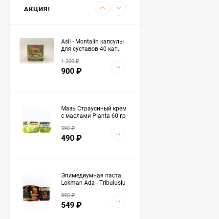
2 050
₽
АКЦИЯ!
Asli - Montalin капсулы
для суставов 40 кап.
1 200
₽
900
₽
Мазь Страусиный крем
с маслами Planta 60 гр
590
₽
490
₽
Эпимедиумная паста
Lokman Ada - Tribuluslu
Macun 230 гр
990
₽
549
₽