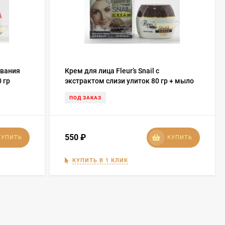
ывания
Крем для лица Fleur’s Snail с
0 гр
экстрактом слизи улиток 80 гр + мыло
30 гр
ПОД ЗАКАЗ
550
₽
КУПИТЬ
КУПИТЬ
КУПИТЬ В 1 КЛИК