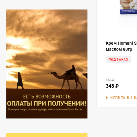
Крем Hemani Sn
маслом 80гр
ПОД ЗАКАЗ
430
₽
348
₽
КУПИТЬ В 1 