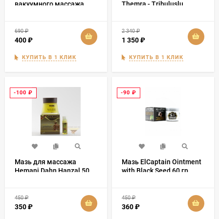
вакуумного массажа
Themra - Tribuluslu
ABC 6 банок
Macun Эпимедиумная
паста 240 гр
690
₽
2 340
₽
400
₽
1 350
₽
КУПИТЬ В 1 КЛИК
КУПИТЬ В 1 КЛИК
-100
₽
-90
₽
Мазь для массажа
Мазь ElCaptain Ointment
Hemani Dahn Hanzal 50
with Black Seed 60 гр
мл + 5 мл
450
₽
450
₽
350
₽
360
₽