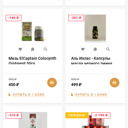
-140
₽
-301
₽
Мазь ElCaptain Colocynth
Аль Ихлас - Капсулы
Ointment 50гр
масла черного тмина
(150 капсул)
590
₽
800
₽
450
₽
499
₽
КУПИТЬ В 1 КЛИК
КУПИТЬ В 1 КЛИК
-310
₽
-2 790
₽
СКИДКА!