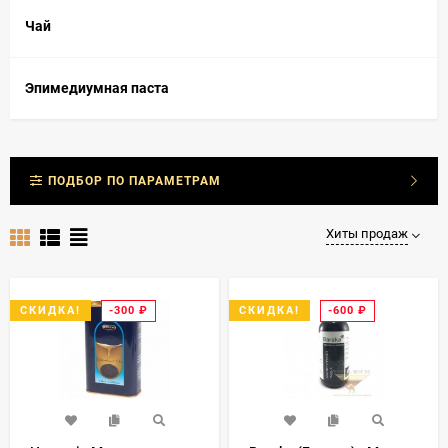
Чай
Эпимедиумная паста
ПОДБОР ПО ПАРАМЕТРАМ
Хиты продаж
-300
₽
-600
₽
СКИДКА!
СКИДКА!