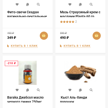
Фито-свечи Сеадан
Мазь Страусиный крем с
вагинально-ректальные
маслами Planta 60 гр
10 шт
2
450
₽
590
₽
349
₽
490
₽
КУПИТЬ В 1 КЛИК
КУПИТЬ В 1 КЛИК
-210
₽
Baraka Диабсол масло
​ Кыст Аль-Хинди
черного тмина 750мг
порошок