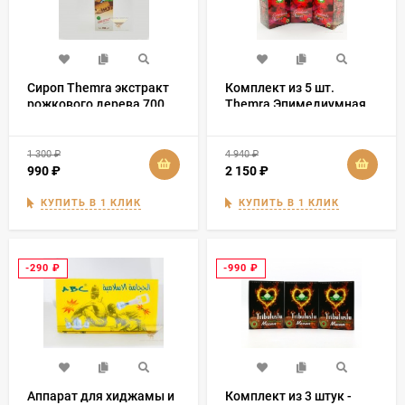
Сироп Themra экстракт
Комплект из 5 шт.
рожкового дерева 700
Themra Эпимедиумная
мл
паста 240 гр (тур)
1 300
₽
4 940
₽
990
₽
2 150
₽
КУПИТЬ В 1 КЛИК
КУПИТЬ В 1 КЛИК
-290
₽
-990
₽
Аппарат для хиджамы и
Комплект из 3 штук -