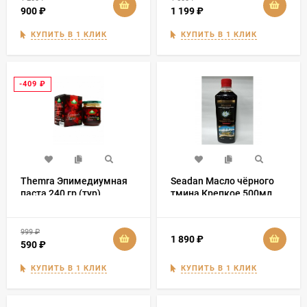
900
₽
1 199
₽
КУПИТЬ В 1 КЛИК
КУПИТЬ В 1 КЛИК
-409
₽
Themra Эпимедиумная
Seadan Масло чёрного
паста 240 гр (тур)
тмина Крепкое 500мл
999
₽
1 890
₽
590
₽
КУПИТЬ В 1 КЛИК
КУПИТЬ В 1 КЛИК