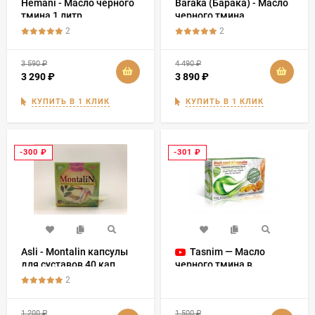
Hemani - Масло черного
Baraka (Барака) - Масло
тмина 1 литр
черного тмина
«Эфиопские семена
2
2
Premium» 500 мл
3 590
₽
4 490
₽
3 290
₽
3 890
₽
КУПИТЬ В 1 КЛИК
КУПИТЬ В 1 КЛИК
-300
₽
-301
₽
Asli - Montalin капсулы
Tasnim — Масло
для суставов 40 кап.
черного тмина в
капсулах 480 мг - 80
2
капсул
1 200
₽
1 500
₽