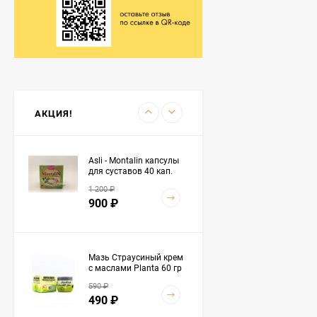
1 990
₽
Масло черного тмина El
hawag (Эль Хавадж) -
"Речь Посланников"
2 990
₽
500 мл
2 050
₽
АКЦИЯ!
Asli - Montalin капсулы
для суставов 40 кап.
1 200
₽
900
₽
Мазь Страусиный крем
с маслами Planta 60 гр
590
₽
490
₽