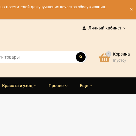
нных посетителей для улучшения качества обслуживания.
×
Личный кабинет
Корзина
0
(пусто)
Красота и уход
Прочее
Еще