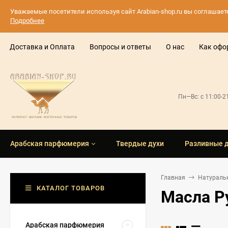
Уважаемые посетители используя сайт Arabian-shop.ru вы соглашае
Подробнее
Доставка и Оплата
Вопросы и ответы
О нас
Как офо
Пн—Вс: с 11:00-
Арабская парфюмерия
Твердые духи
Разливные 
Главная
Натураль
КАТАЛОГ ТОВАРОВ
Масла Р
Арабская парфюмерия