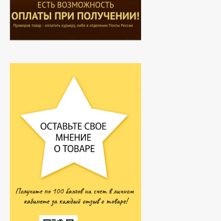
Hemani - Масло Усьмы
(Руккола, Гаргира,
Taramira Oil) 30 мл
290
₽
249
₽
Hemani Масло черного
тмина 500 мл
2 050
₽