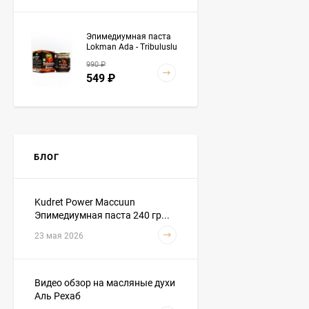
Эпимедиумная паста
Lokman Ada - Tribuluslu
Macun 230 гр
990
₽
549
₽
Baraka (Барака) - Масло
черного тмина
«Эфиопские семена
БЛОГ
4 490
₽
Premium» 500 мл
3 890
₽
Kudret Power Maccuun
Эпимедиумная паста 240 гр...
Hemani - Масло черного
23 мая 2026
тмина 1 литр
3 590
₽
3 290
₽
Видео обзор на масляные духи
Аль Рехаб