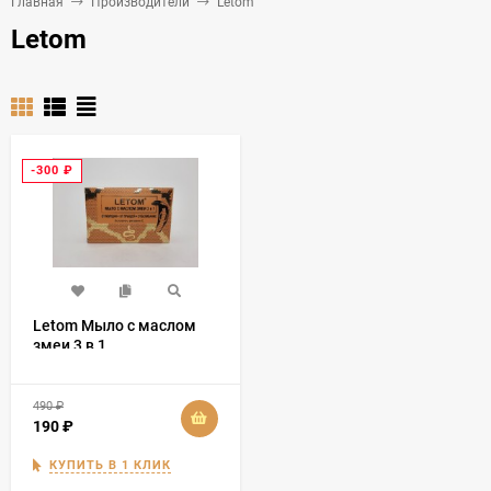
Главная
Производители
Letom
Letom
-300
₽
Letom Мыло с маслом
змеи 3 в 1
490
₽
190
₽
КУПИТЬ В 1 КЛИК