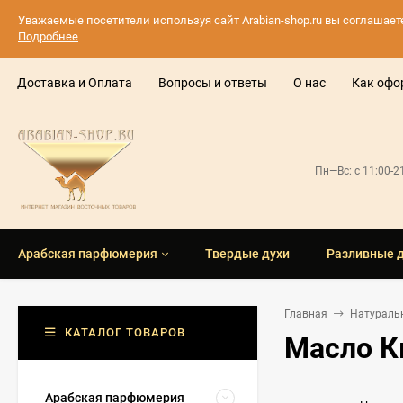
Уважаемые посетители используя сайт Arabian-shop.ru вы соглашае
Подробнее
Доставка и Оплата
Вопросы и ответы
О нас
Как офо
Пн—Вс: с 11:00-
Арабская парфюмерия
Твердые духи
Разливные 
Главная
Натураль
КАТАЛОГ ТОВАРОВ
Масло К
Арабская парфюмерия