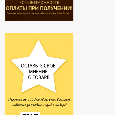
Hemani - Масло Усьмы
(Руккола, Гаргира,
Taramira Oil) 30 мл
290
₽
249
₽
Hemani Масло черного
тмина 500 мл
2 050
₽