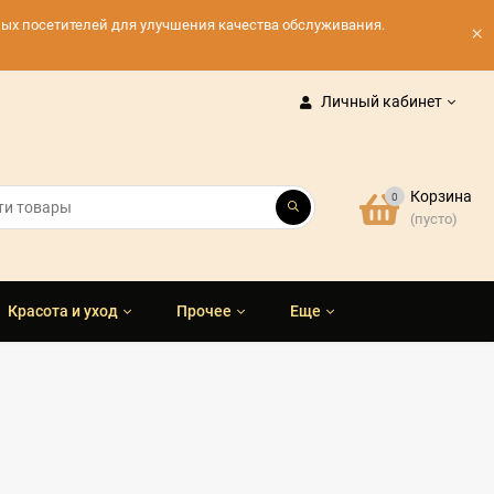
нных посетителей для улучшения качества обслуживания.
×
Личный кабинет
Корзина
0
(пусто)
Красота и уход
Прочее
Еще