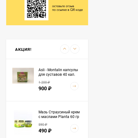
1 990
₽
Масло черного тмина El
hawag (Эль Хавадж) -
"Речь Посланников"
2 990
₽
500 мл
2 050
₽
АКЦИЯ!
Asli - Montalin капсулы
для суставов 40 кап.
1 200
₽
900
₽
Мазь Страусиный крем
с маслами Planta 60 гр
590
₽
490
₽