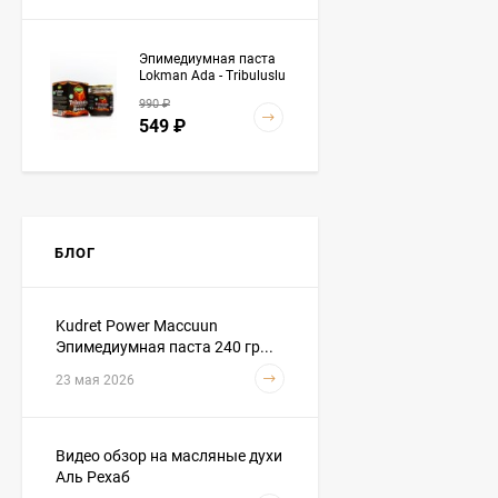
Эпимедиумная паста
Lokman Ada - Tribuluslu
Macun 230 гр
990
₽
549
₽
Baraka (Барака) - Масло
черного тмина
«Эфиопские семена
БЛОГ
4 490
₽
Premium» 500 мл
3 890
₽
Kudret Power Maccuun
Эпимедиумная паста 240 гр...
Hemani - Масло черного
23 мая 2026
тмина 1 литр
3 590
₽
3 290
₽
Видео обзор на масляные духи
Аль Рехаб