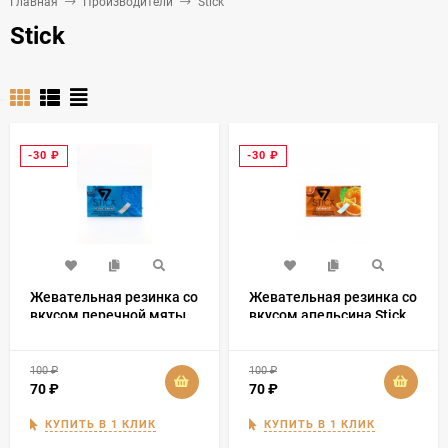
Главная
Производители
Stick
Stick
-30
₽
-30
₽
Жевательная резинка со
Жевательная резинка со
вкусом перечной мяты
вкусом апельсина Stick
Stick
100
₽
100
₽
70
₽
70
₽
КУПИТЬ В 1 КЛИК
КУПИТЬ В 1 КЛИК