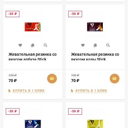
-30
₽
-30
₽
Жевательная резинка со
Жевательная резинка со
вкусом арбуза Stick
вкусом колы Stick
100
₽
100
₽
70
₽
70
₽
КУПИТЬ В 1 КЛИК
КУПИТЬ В 1 КЛИК
-30
₽
-30
₽