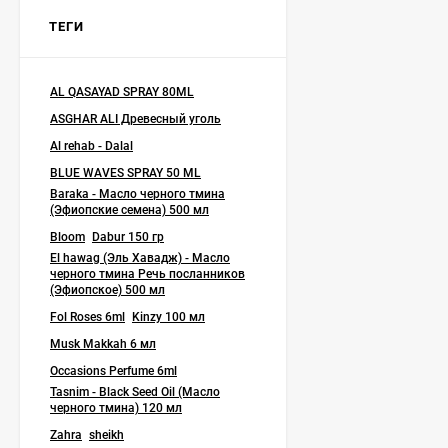
Масло черного тмина El
ТЕГИ
hawag (Эль Хавадж) -
"Речь Посланников"
2 990
₽
500 мл
2 050
₽
AL QASAYAD SPRAY 80ML
ASGHAR ALI Древесный уголь
Al rehab - Dalal
Asli - Montalin капсулы
для суставов 40 кап.
BLUE WAVES SPRAY 50 ML
1 200
₽
Baraka - Масло черного тмина
900
₽
(Эфиопские семена) 500 мл
Bloom
Dabur 150 гр
El hawag (Эль Хавадж) - Масло
черного тмина Речь посланников
Мазь Страусиный крем
(Эфиопское) 500 мл
с маслами Planta 60 гр
Fol Roses 6ml
Kinzy 100 мл
590
₽
Musk Makkah 6 мл
490
₽
Occasions Perfume 6ml
Tasnim - Black Seed Oil (Масло
черного тмина) 120 мл
Эпимедиумная паста
Zahra
sheikh
Lokman Ada - Tribuluslu