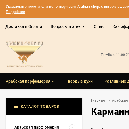
Уважаемые посетители используя сайт Arabian-shop.ru вы соглашае
Подробнее
Доставка и Оплата
Вопросы и ответы
О нас
Как офо
Пн—Вс: с 11:00-
Арабская парфюмерия
Твердые духи
Разливные 
Главная
Арабская
КАТАЛОГ ТОВАРОВ
Карманн
Арабская парфюмерия