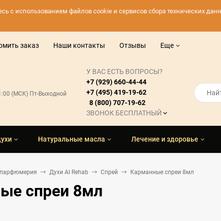
тесь с использованием файлов cookie и сервисов сбора технических да
рмить заказ
Наши контакты
Отзывы
Еще
У ВАС ЕСТЬ ВОПРОСЫ?
+7 (929) 660-44-44
+7 (495) 419-19-62
21:00 (МСК) Пт-Выходной
8 (800) 707-19-62
ЗВОНОК БЕСПЛАТНЫЙ
духи
Натуральные масла
Лечение и здоровье
 парфюмерия
Духи Al Rehab
Спрей
Карманные спреи 8мл
ые спреи 8мл