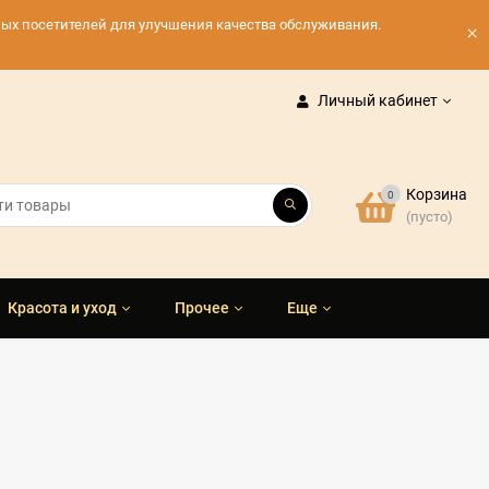
нных посетителей для улучшения качества обслуживания.
×
Личный кабинет
Корзина
0
(пусто)
Красота и уход
Прочее
Еще