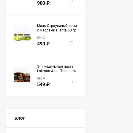
900
₽
Мазь Страусиный крем
с маслами Planta 60 гр
590
₽
490
₽
Эпимедиумная паста
Lokman Ada - Tribuluslu
Macun 230 гр
990
₽
549
₽
Baraka (Барака) - Масло
черного тмина
«Эфиопские семена
БЛОГ
4 490
₽
Premium» 500 мл
3 890
₽