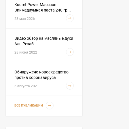
Kudret Power Maccuun
Эпимедиумная паста 240 гр...
Hemani - Масло черного
23 мая 2026
тмина 1 литр
3 590
₽
3 290
₽
Видео обзор на масляные духи
Аль Рехаб
28 июня 2022
Hemani - Масло Усьмы
(Руккола, Гаргира,
Taramira Oil) 30 мл
290
₽
249
₽
Обнаружено новое средство
против коронавируса
6 августа 2021
Hemani Масло черного
тмина 500 мл
2 050
₽
ВСЕ ПУБЛИКАЦИИ
1 990
₽