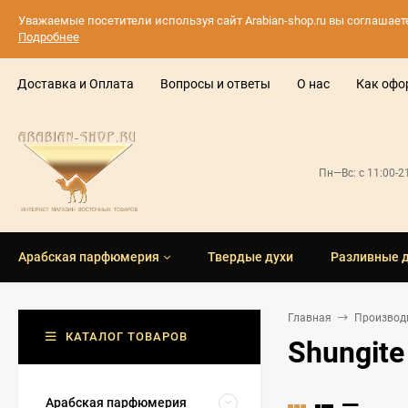
Уважаемые посетители используя сайт Arabian-shop.ru вы соглашае
Подробнее
Доставка и Оплата
Вопросы и ответы
О нас
Как офо
Пн—Вс: с 11:00-
Арабская парфюмерия
Твердые духи
Разливные 
Главная
Производ
КАТАЛОГ ТОВАРОВ
Shungite
Арабская парфюмерия