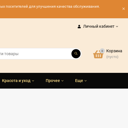
нных посетителей для улучшения качества обслуживания.
×
Личный кабинет
Корзина
0
(пусто)
Красота и уход
Прочее
Еще