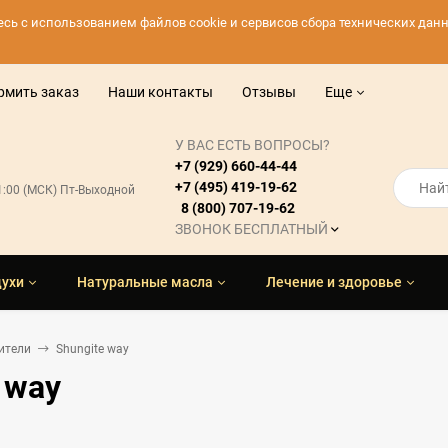
тесь с использованием файлов cookie и сервисов сбора технических да
рмить заказ
Наши контакты
Отзывы
Еще
У ВАС ЕСТЬ ВОПРОСЫ?
+7 (929) 660-44-44
+7 (495) 419-19-62
21:00 (МСК) Пт-Выходной
8 (800) 707-19-62
ЗВОНОК БЕСПЛАТНЫЙ
духи
Натуральные масла
Лечение и здоровье
ители
Shungite way
 way