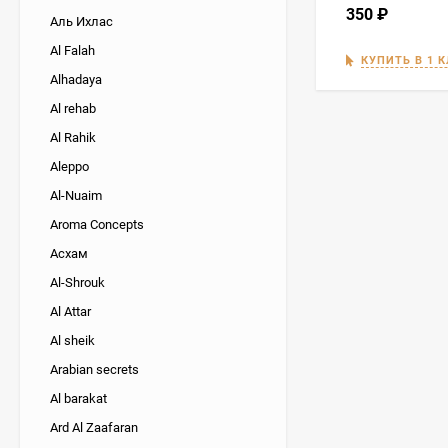
350
₽
Аль Ихлас
Al Falah
КУПИТЬ В 1 
Alhadaya
Al rehab
Al Rahik
Aleppo
Al-Nuaim
Aroma Concepts
Асхам
Al-Shrouk
Al Attar
Al sheik
Arabian secrets
Al barakat
Ard Al Zaafaran