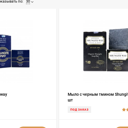
казывать по:
30
 way
Мыло с черным тмином Shungit
шт
ПОД ЗАКАЗ