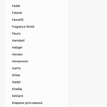
Fadak
Fatzorb
Fawai95
Fragrance World
Fleur's
Hamdard
Halagel
Hemani
Honeymoon
IsarCo
Ikhlas
Ibadat
Khadlaj
Kirkland
Коврики для намаза