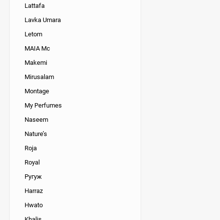
Lattafa
Lavka Umara
Letom
MAIA Mc
Makemi
Mirusalam
Montage
My Perfumes
Naseem
Nature’s
Roja
Royal
Ругуж
Harraz
Hwato
Khalis