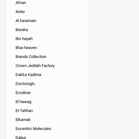
Afnan
Aster
Al haramain
Baraka
Bio hayah
Blue heaven
Brands Collection
Crown Jeddah Factory
Dakka Kadima
Doctoroglu
Ecodinar
El hawag
El-Tahhan
Elkarnak
Escentric Molecules
Dabur