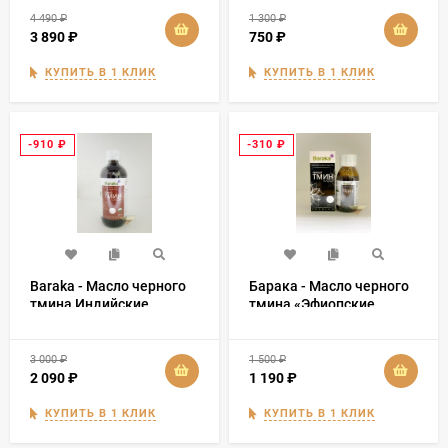
4 490
₽
1 300
₽
3 890
₽
750
₽
КУПИТЬ В 1 КЛИК
КУПИТЬ В 1 КЛИК
-910
₽
-310
₽
Baraka - Масло черного
Барака - Масло черного
тмина Индийские
тмина «Эфиопские
семена 500 мл
семена Premium» 100 мл
3 000
₽
1 500
₽
2 090
₽
1 190
₽
КУПИТЬ В 1 КЛИК
КУПИТЬ В 1 КЛИК