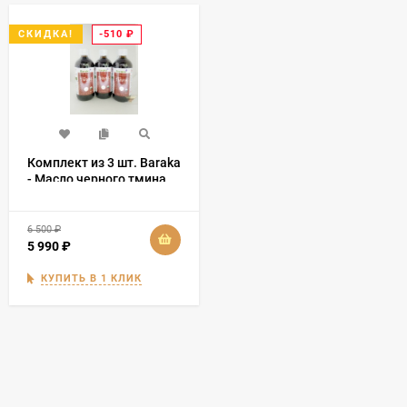
-510
₽
СКИДКА!
Комплект из 3 шт. Baraka
- Масло черного тмина
Индийские семена 500
мл
6 500
₽
5 990
₽
КУПИТЬ В 1 КЛИК