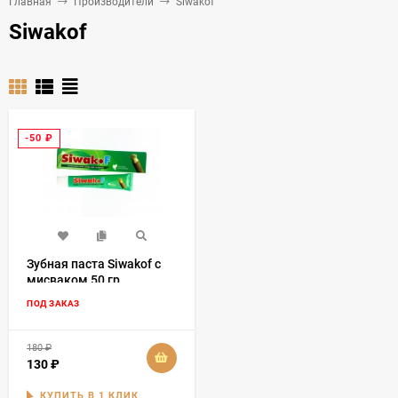
Главная
Производители
Siwakof
Siwakof
-50
₽
Зубная паста Siwakof с
мисваком 50 гр
ПОД ЗАКАЗ
180
₽
130
₽
КУПИТЬ В 1 КЛИК