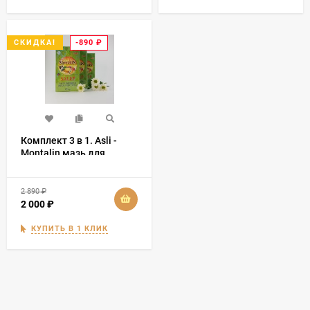
-890
₽
СКИДКА!
Комплект 3 в 1. Asli -
Montalin мазь для
суставов 50 гр
2 890
₽
2 000
₽
КУПИТЬ В 1 КЛИК