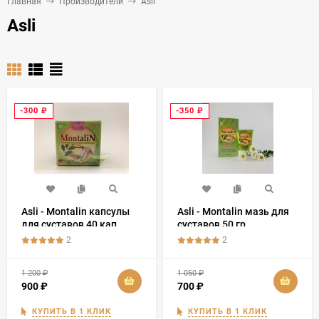
Главная
Производители
Asli
Asli
-300
₽
-350
₽
Asli - Montalin капсулы
Asli - Montalin мазь для
для суставов 40 кап.
суставов 50 гр
2
2
1 200
₽
1 050
₽
900
₽
700
₽
КУПИТЬ В 1 КЛИК
КУПИТЬ В 1 КЛИК