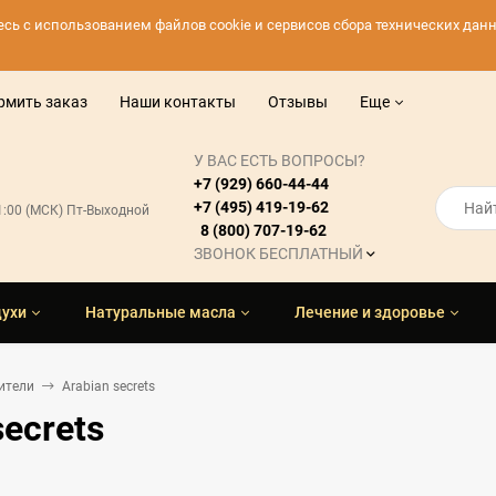
тесь с использованием файлов cookie и сервисов сбора технических да
рмить заказ
Наши контакты
Отзывы
Еще
У ВАС ЕСТЬ ВОПРОСЫ?
+7 (929) 660-44-44
+7 (495) 419-19-62
21:00 (МСК) Пт-Выходной
8 (800) 707-19-62
ЗВОНОК БЕСПЛАТНЫЙ
духи
Натуральные масла
Лечение и здоровье
ители
Arabian secrets
secrets