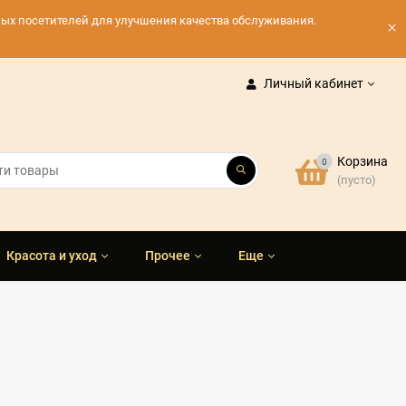
нных посетителей для улучшения качества обслуживания.
×
Личный кабинет
Корзина
0
(пусто)
Красота и уход
Прочее
Еще