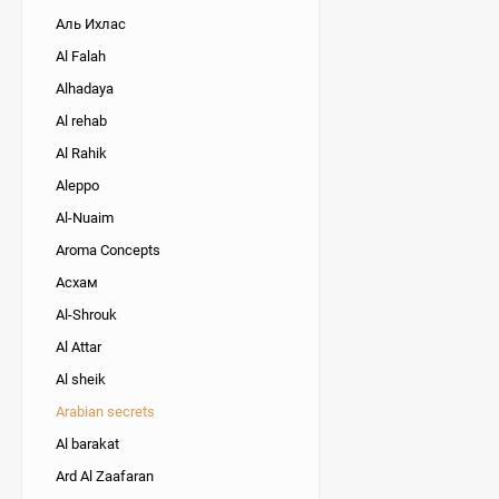
Аль Ихлас
Al Falah
Alhadaya
Al rehab
Al Rahik
Aleppo
Al-Nuaim
Aroma Concepts
Асхам
Al-Shrouk
Al Attar
Al sheik
Arabian secrets
Al barakat
Ard Al Zaafaran