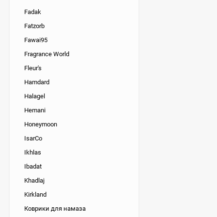
Fadak
Fatzorb
Fawai95
Fragrance World
Fleur's
Hamdard
Halagel
Hemani
Honeymoon
IsarCo
Ikhlas
Ibadat
Khadlaj
Kirkland
Коврики для намаза