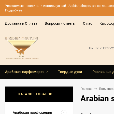
Уважаемые посетители используя сайт Arabian-shop.ru вы соглашае
Подробнее
Доставка и Оплата
Вопросы и ответы
О нас
Как офо
Пн—Вс: с 11:00-
Арабская парфюмерия
Твердые духи
Разливные 
Главная
Производ
КАТАЛОГ ТОВАРОВ
Arabian 
Арабская парфюмерия