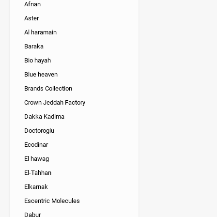
Afnan
Aster
Al haramain
Baraka
Bio hayah
Blue heaven
Brands Collection
Crown Jeddah Factory
Dakka Kadima
Doctoroglu
Ecodinar
El hawag
El-Tahhan
Elkarnak
Escentric Molecules
Dabur