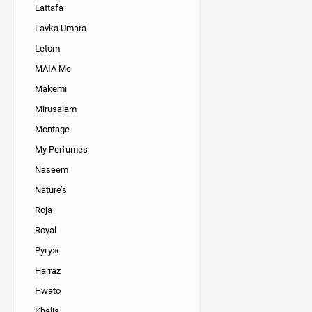
Lattafa
Lavka Umara
Letom
MAIA Mc
Makemi
Mirusalam
Montage
My Perfumes
Naseem
Nature’s
Roja
Royal
Ругуж
Harraz
Hwato
Khalis