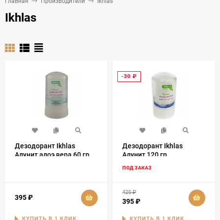
Главная
Производители
Ikhlas
Ikhlas
-30
₽
Дезодорант Ikhlas
Дезодорант Ikhlas
Алунит алоэ вера 60 гр
Алунит 120 гр
ПОД ЗАКАЗ
425
₽
395
₽
395
₽
КУПИТЬ В 1 КЛИК
КУПИТЬ В 1 КЛИК