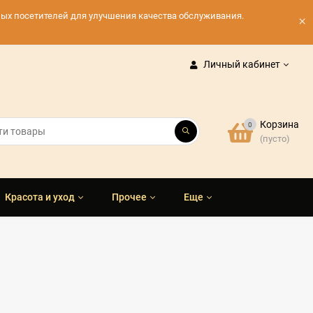
нных посетителей для улучшения качества обслуживания.
×
Личный кабинет
Корзина
0
(пусто)
Красота и уход
Прочее
Еще