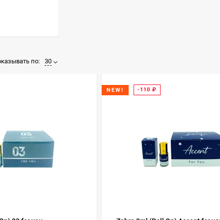
казывать по:
30
-110
₽
NEW!