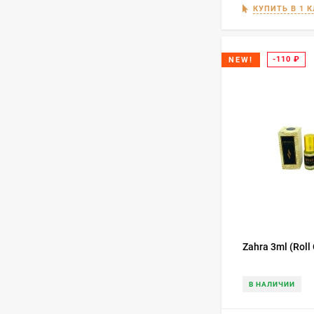
КУПИТЬ В 1 
Asli - Montalin капсулы
для суставов 40 кап.
1 200
₽
-110
₽
NEW!
900
₽
Мазь Страусиный крем
с маслами Planta 60 гр
590
₽
490
₽
Эпимедиумная паста
Lokman Ada - Tribuluslu
Macun 230 гр
990
₽
Zahra 3ml (Roll
549
₽
В НАЛИЧИИ