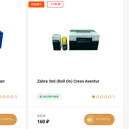
-110
₽
NEW!
Man
Zahra 3ml (Roll On) Crees Aventur
5
5
В НАЛИЧИИ
270
₽
КУПИТЬ
КУПИТЬ
160
₽