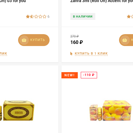
On) 03 for you
Zahra 3ml (Roll On) Accent for yo
6
В НАЛИЧИИ
270
₽
КУПИТЬ
160
₽
КЛИК
КУПИТЬ В 1 КЛИК
-110
₽
NEW!