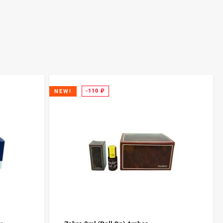
-110
₽
NEW!