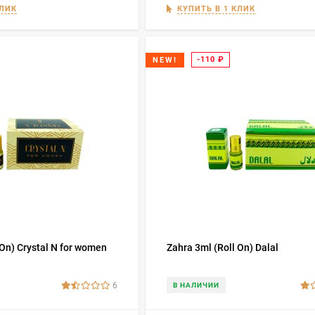
КЛИК
КУПИТЬ В 1 КЛИК
-110
₽
NEW!
 On) Crystal N for women
Zahra 3ml (Roll On) Dalal
6
В НАЛИЧИИ