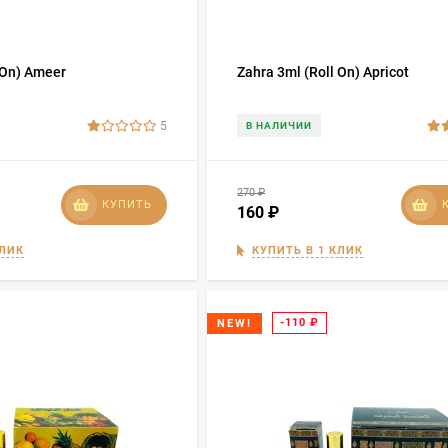
 On) Ameer
Zahra 3ml (Roll On) Apricot
5
В НАЛИЧИИ
270
₽
КУПИТЬ
160
₽
КЛИК
КУПИТЬ В 1 КЛИК
-110
₽
NEW!