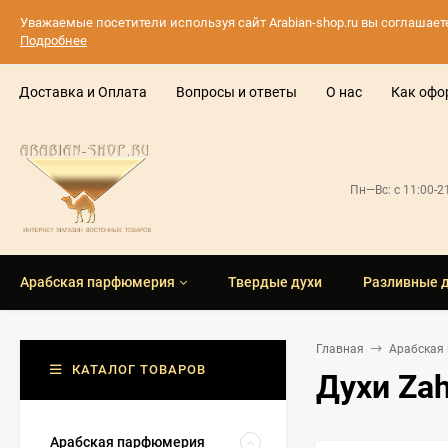
Уважаемые посетители используя сайт Arabian-shop.ru вы соглашае
Подробнее
Доставка и Оплата
Вопросы и ответы
О нас
Как офо
Пн—Вс: с 11:00-
Арабская парфюмерия
Твердые духи
Разливные 
Главная
Арабская
КАТАЛОГ ТОВАРОВ
Духи Zah
Арабская парфюмерия