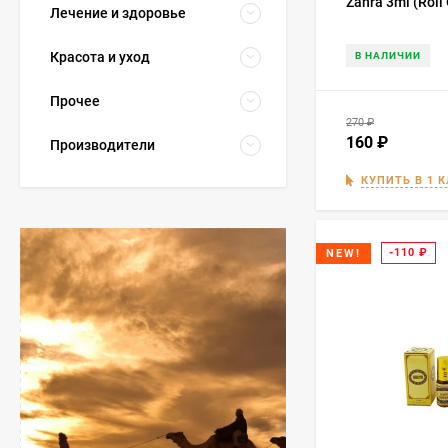
Zahra 3ml (Roll 
Лечение и здоровье
Красота и уход
В НАЛИЧИИ
Прочее
270
₽
160
₽
Производители
КУПИТЬ В 1 
-110
₽
NEW!