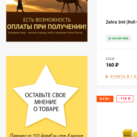
Zahra 3ml (Roll
В НАЛИЧИИ
270
₽
160
₽
КУПИТЬ В 1 
Hemani - Масло Усьмы
-110
₽
NEW!
(Руккола, Гаргира,
Taramira Oil) 30 мл
290
₽
249
₽