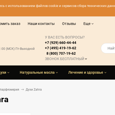
тесь с использованием файлов cookie и сервисов сбора технических да
рмить заказ
Наши контакты
Отзывы
Еще
У ВАС ЕСТЬ ВОПРОСЫ?
+7 (929) 660-44-44
+7 (495) 419-19-62
21:00 (МСК) Пт-Выходной
8 (800) 707-19-62
ЗВОНОК БЕСПЛАТНЫЙ
духи
Натуральные масла
Лечение и здоровье
 парфюмерия
Духи Zahra
ra