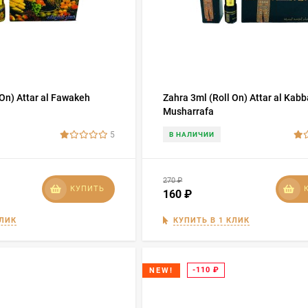
 On) Attar al Fawakeh
Zahra 3ml (Roll On) Attar al Kabb
Musharrafa
5
В НАЛИЧИИ
270
₽
КУПИТЬ
160
₽
КЛИК
КУПИТЬ В 1 КЛИК
-110
₽
NEW!