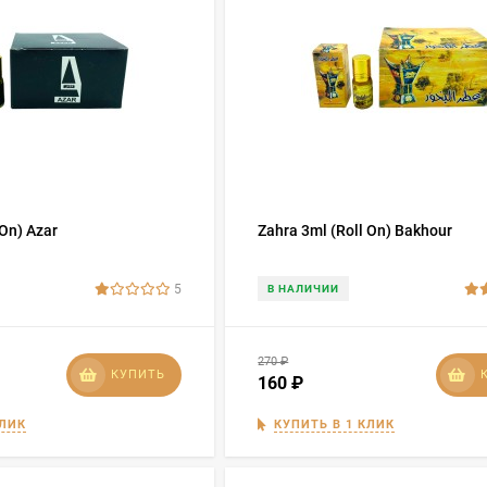
 On) Azar
Zahra 3ml (Roll On) Bakhour
5
В НАЛИЧИИ
270
₽
КУПИТЬ
160
₽
КЛИК
КУПИТЬ В 1 КЛИК