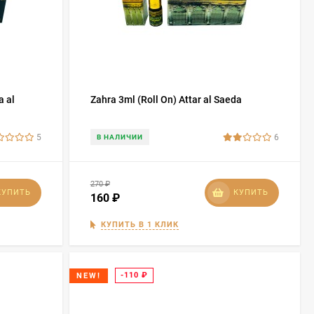
a al
Zahra 3ml (Roll On) Attar al Saeda
5
6
В НАЛИЧИИ
270
₽
КУПИТЬ
КУПИТЬ
160
₽
КУПИТЬ В 1 КЛИК
-110
₽
NEW!