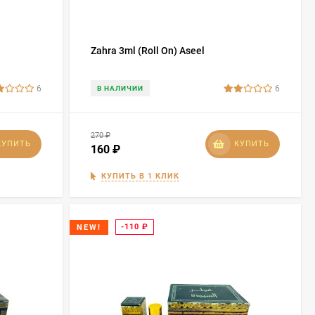
Zahra 3ml (Roll On) Aseel
6
6
В НАЛИЧИИ
270
₽
КУПИТЬ
КУПИТЬ
160
₽
КУПИТЬ В 1 КЛИК
-110
₽
NEW!