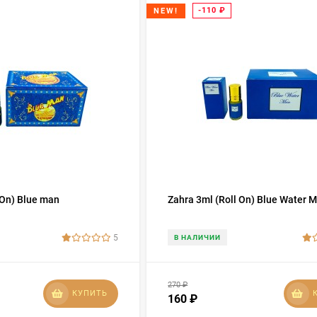
-110
₽
NEW!
 On) Blue man
Zahra 3ml (Roll On) Blue Water 
5
В НАЛИЧИИ
270
₽
КУПИТЬ
160
₽