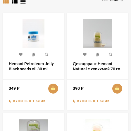
Hemani Petroleum Jelly
Дезодорант Hemani
Black seeds oil 80 ml
Natural с куркумой 70 гр
349
₽
390
₽
КУПИТЬ В 1 КЛИК
КУПИТЬ В 1 КЛИК