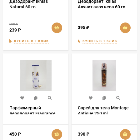
Дезодорант Ikhlas
Дезодорант Ikhlas
Natural 60 гр
Алунит алоэ вера 60 гр
290
₽
395
₽
239
₽
КУПИТЬ В 1 КЛИК
КУПИТЬ В 1 КЛИК
Парфюмерный
Спрей для тела Montage
дезодорант Fragrance
Antique 250 ml
World Le Fleur Narcotique
200 мл
450
₽
390
₽