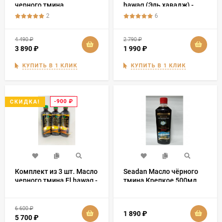
черного тмина
hawag (Эль хавадж) -
«Эфиопские семена
Королевское (Black Seed
2
6
Premium» 500 мл
Oil Mallaky) 500 мл
4 490
₽
2 790
₽
3 890
₽
1 990
₽
КУПИТЬ В 1 КЛИК
КУПИТЬ В 1 КЛИК
-900
₽
СКИДКА!
Комплект из 3 шт. Масло
Seadan Масло чёрного
черного тмина El hawag -
тмина Крепкое 500мл
«Речь Посланников» 500
мл
6 600
₽
1 890
₽
5 700
₽