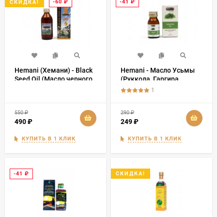
-60
₽
-41
₽
СКИДКА!
Hemani (Хемани) - Black
Hemani - Масло Усьмы
Seed Oil (Масло черного
(Руккола, Гаргира,
тмина) 125 мл
Taramira Oil) 30 мл
1
550
₽
290
₽
490
₽
249
₽
КУПИТЬ В 1 КЛИК
КУПИТЬ В 1 КЛИК
-41
₽
СКИДКА!