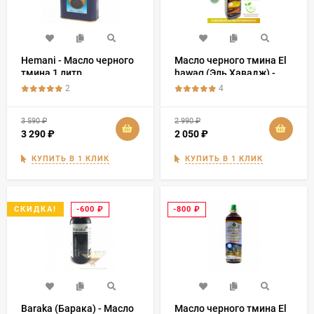
Hemani - Масло черного
Масло черного тмина El
тмина 1 литр
hawag (Эль Хавадж) -
"Речь Посланников" 500
2
4
мл
3 590
₽
2 990
₽
3 290
₽
2 050
₽
КУПИТЬ В 1 КЛИК
КУПИТЬ В 1 КЛИК
-600
₽
-800
₽
СКИДКА!
Baraka (Барака) - Масло
Масло черного тмина El