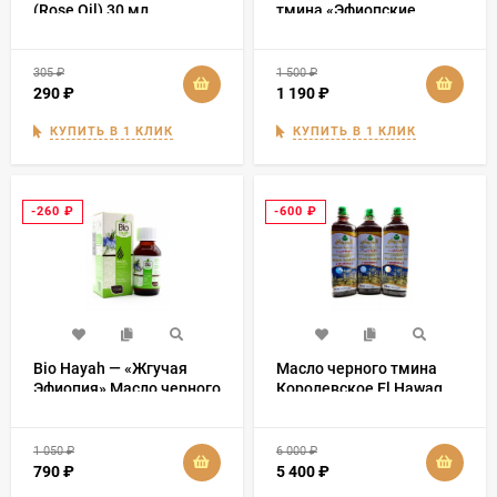
(Rose Oil) 30 мл
тмина «Эфиопские
семена Premium» 100 мл
305
₽
1 500
₽
290
₽
1 190
₽
КУПИТЬ В 1 КЛИК
КУПИТЬ В 1 КЛИК
-260
₽
-600
₽
Bio Hayah — «Жгучая
Масло черного тмина
Эфиопия» Масло черного
Королевское El Hawag
тмина 100 мл
500 мл 3 шт
1 050
₽
6 000
₽
790
₽
5 400
₽