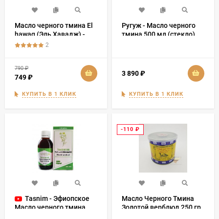
Масло черного тмина El
Ругуж - Масло черного
hawag (Эль Хавадж) -
тмина 500 мл (стекло)
Речь посланников 125
2
мл
790
₽
3 890
₽
749
₽
КУПИТЬ В 1 КЛИК
КУПИТЬ В 1 КЛИК
-110
₽
Tasnim - Эфиопское
Масло Черного Тмина
Масло черного тмина
Золотой верблюд 250 гр
первого холодного