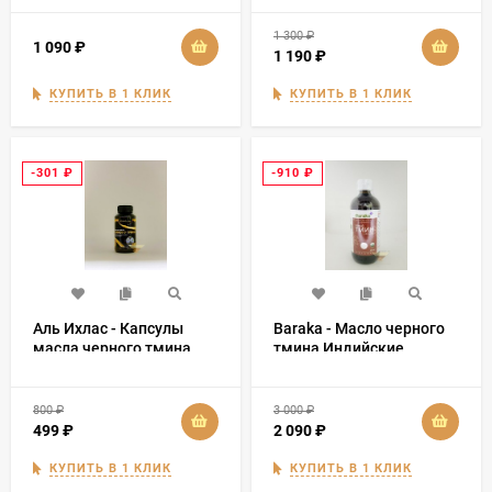
отжима в стеклянной
банке 120 мл
1 300
₽
1 090
₽
1 190
₽
КУПИТЬ В 1 КЛИК
КУПИТЬ В 1 КЛИК
-301
₽
-910
₽
Аль Ихлас - Капсулы
Baraka - Масло черного
масла черного тмина
тмина Индийские
(150 капсул)
семена 500 мл
800
₽
3 000
₽
499
₽
2 090
₽
КУПИТЬ В 1 КЛИК
КУПИТЬ В 1 КЛИК