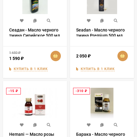
Сеадан - Масло черного
Seadan - Масло черного
тмина Сирийское 500 мл
тмина Premium 500 мл
1 650
₽
2 050
₽
1 590
₽
КУПИТЬ В 1 КЛИК
КУПИТЬ В 1 КЛИК
-15
₽
-310
₽
Hemani — Масло розы
Барака - Масло черного