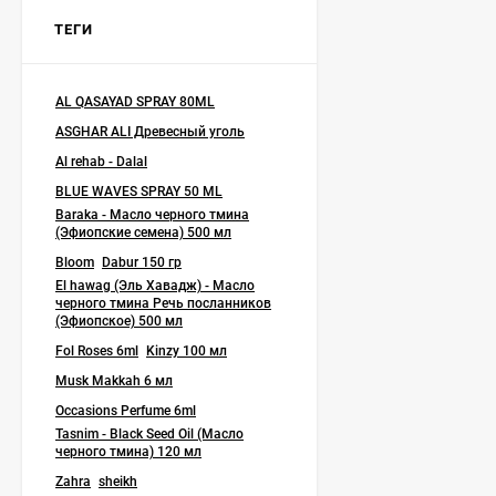
Масло черного тмина El
ТЕГИ
hawag (Эль Хавадж) -
"Речь Посланников"
2 990
₽
500 мл
2 050
₽
AL QASAYAD SPRAY 80ML
ASGHAR ALI Древесный уголь
Al rehab - Dalal
Asli - Montalin капсулы
для суставов 40 кап.
BLUE WAVES SPRAY 50 ML
1 200
₽
Baraka - Масло черного тмина
900
₽
(Эфиопские семена) 500 мл
Bloom
Dabur 150 гр
El hawag (Эль Хавадж) - Масло
черного тмина Речь посланников
Мазь Страусиный крем
(Эфиопское) 500 мл
с маслами Planta 60 гр
Fol Roses 6ml
Kinzy 100 мл
590
₽
Musk Makkah 6 мл
490
₽
Occasions Perfume 6ml
Tasnim - Black Seed Oil (Масло
черного тмина) 120 мл
Эпимедиумная паста
Zahra
sheikh
Lokman Ada - Tribuluslu