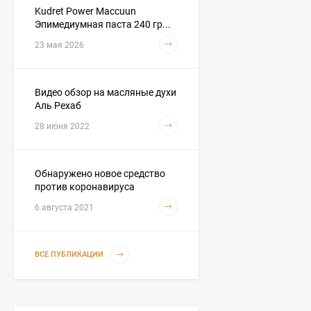
Kudret Power Maccuun
Эпимедиумная паста 240 гр...
Hemani - Масло черного
23 мая 2026
тмина 1 литр
3 590
₽
3 290
₽
Видео обзор на масляные духи
Аль Рехаб
28 июня 2022
Hemani - Масло Усьмы
(Руккола, Гаргира,
Taramira Oil) 30 мл
290
₽
249
₽
Обнаружено новое средство
против коронавируса
6 августа 2021
Hemani Масло черного
тмина 500 мл
2 050
₽
ВСЕ ПУБЛИКАЦИИ
1 990
₽