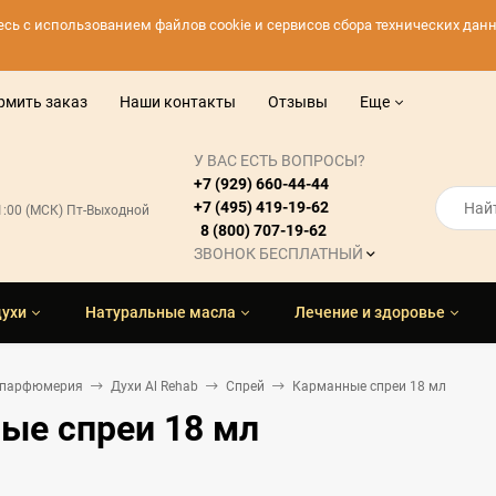
тесь с использованием файлов cookie и сервисов сбора технических да
рмить заказ
Наши контакты
Отзывы
Еще
У ВАС ЕСТЬ ВОПРОСЫ?
+7 (929) 660-44-44
+7 (495) 419-19-62
21:00 (МСК) Пт-Выходной
8 (800) 707-19-62
ЗВОНОК БЕСПЛАТНЫЙ
духи
Натуральные масла
Лечение и здоровье
 парфюмерия
Духи Al Rehab
Спрей
Карманные спреи 18 мл
ые спреи 18 мл