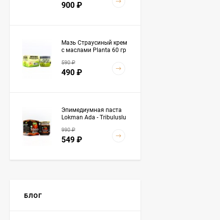
900
₽
Мазь Страусиный крем
с маслами Planta 60 гр
590
₽
490
₽
Эпимедиумная паста
Lokman Ada - Tribuluslu
Macun 230 гр
990
₽
549
₽
Baraka (Барака) - Масло
черного тмина
«Эфиопские семена
БЛОГ
4 490
₽
Premium» 500 мл
3 890
₽