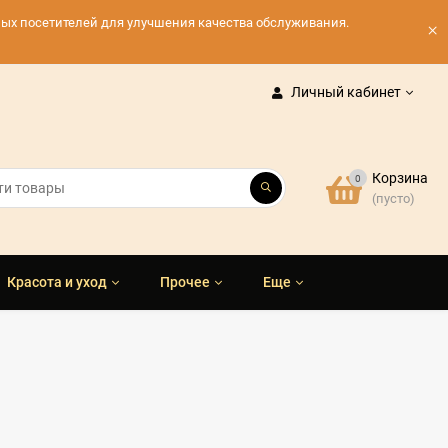
нных посетителей для улучшения качества обслуживания.
×
Личный кабинет
Корзина
0
(пусто)
Красота и уход
Прочее
Еще