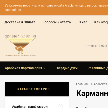
Уважаемые посетители используя сайт Arabian-shop.ru вы соглашае
Подробнее
Доставка и Оплата
Вопросы и ответы
О нас
Как офо
Пн—Вс: с 11:00-
Арабская парфюмерия
Твердые духи
Разливные 
Главная
Арабская
КАТАЛОГ ТОВАРОВ
Карманн
Арабская парфюмерия