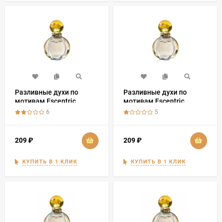
Разливные духи по
Разливные духи по
мотивам Escentric
мотивам Escentric
Molecule 02
Molecule 02 (2008)
6
5
209
₽
209
₽
КУПИТЬ В 1 КЛИК
КУПИТЬ В 1 КЛИК