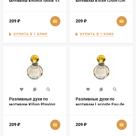
мотивам Khunja Shaik 33
мотивам Kilian Good Girl
Gone Bad Extreme
209
₽
209
₽
КУПИТЬ В 1 КЛИК
КУПИТЬ В 1 КЛИК
Разливные духи по
Разливные духи по
мотивам Kilian Playing
мотивам Lacoste Eau de
with the devil
Lacoste L.12.12 Blanc
Limited Edition
209
₽
209
₽