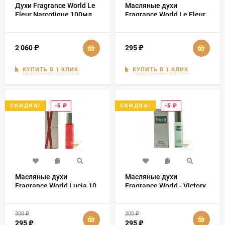
Духи Fragrance World Le
Масляные духи
Fleur Narcotique 100мл
Fragrance World Le Fleur
Narcotique 10мл
2 060
₽
295
₽
КУПИТЬ В 1 КЛИК
КУПИТЬ В 1 КЛИК
-5
₽
-5
₽
СКИДКА!
СКИДКА!
Масляные духи
Масляные духи
Fragrance World Lucia 10
Fragrance World - Victory
мл
Fresh Storm 10 мл
300
₽
300
₽
295
₽
295
₽